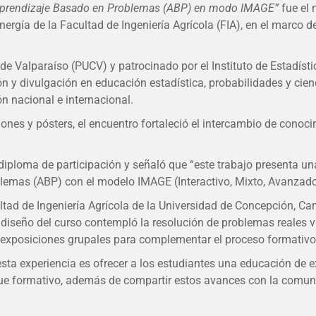
 Aprendizaje Basado en Problemas (ABP) en modo IMAGE”
fue el 
rgía de la Facultad de Ingeniería Agrícola (FIA), en el marco d
a de Valparaíso (PUCV) y patrocinado por el Instituto de Estadís
ón y divulgación en educación estadística, probabilidades y cien
ón nacional e internacional.
ciones y pósters, el encuentro fortaleció el intercambio de con
 diploma de participación y señaló que “este trabajo presenta u
lemas (ABP) con el modelo IMAGE (Interactivo, Mixto, Avanzado,
ltad de Ingeniería Agrícola de la Universidad de Concepción, Ca
 diseño del curso contempló la resolución de problemas reales vi
 y exposiciones grupales para complementar el proceso formativo
esta experiencia es ofrecer a los estudiantes una educación de e
ue formativo, además de compartir estos avances con la comuni