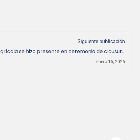
Siguiente publicación
Agrícola se hizo presente en ceremonia de clausura
 FIC de la Reserva de Biósfera “Corredor Biológico
enero 15, 2026
Nevados de Chillán- Laguna Laja”