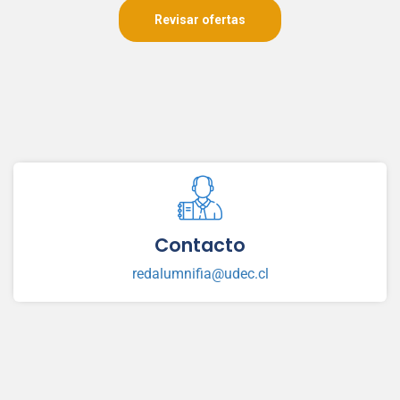
Revisar ofertas
Contacto
redalumnifia@udec.cl