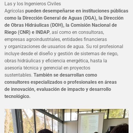
Las y los Ingenieros Civiles
Agrícolas
pueden
desempeñarse en instituciones públ
icas
como la
Direcció
n General de Aguas (DGA),
la Dirección
de Obras Hidrá
ulicas (DOH), la
Comisió
n
Nacional de
Riego (CNR) e INDAP
,
así como en consultoras,
empresas
agroindustriales,
entidades financieras
y
organizaciones de usuarios de agua. Su rol
prof
esional
incluye desde el
diseño y gestión
de sistemas de riego,
obras hidráulicas y
eficiencia energética, hasta la
asesorí
a
técnica
y gerencial en proyectos
sustentables.
También
se desarrollan como
consultores
especializados o profesionales en á
reas
de
innovación, evaluació
n de impacto y
desarrollo
tecnológico.