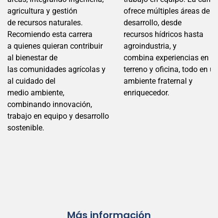
agricultura y gestión
ofrece
múltiples área
s de
de
recursos natur
ales.
desarrollo, desde
Recomiendo esta carrera
recursos
hídricos
hasta
a
quienes quieran
contribuir
agroindustria, y
al bienestar de
combina
experiencias en
las
comunidades a
grícolas y
te
rreno y oficina, todo en u
al cuidado del
ambiente
fraternal y
medio
ambiente,
enriquecedor.
comb
inando innovación,
trabajo en
equipo y desarrollo
sostenible.
Más información