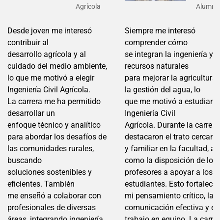
Agrícola
Alumni
Desde joven me in
teresó
Siempre me interesó
contribuir al
comprender cómo
desarrollo
agrícola y al
s
e
integran la ingenierí
a y l
cuidad
o del medio ambiente,
recursos naturales
lo que
me motivó a elegi
r
para
mejorar la agricultur
a 
Ingeniería Civil Agrícola.
la gestión del agua, lo
La
carrera me ha p
ermitido
que
me motivó a estu
diar
desarrollar un
Ingeniería Civil
enfoque
técnico y analítico
Agrícola.
Durante la carrera
p
ara abordar los desafíos de
destacaron el trato cercano
las
comunidad
es rurales,
y
familiar en la facultad, as
buscando
como la disposición d
e
los
soluciones
sostenibles y
profesores a
apoyar a los
eficientes. También
estudiantes. Esto
fortaleció
me
enseñó a
colaborar con
mi pensa
miento crítico, la
p
rofesionales de diversas
comunicación
efectiva y el
áreas,
integrando ingen
iería,
traba
jo en equipo. La carre