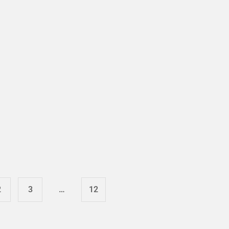
2
3
…
12