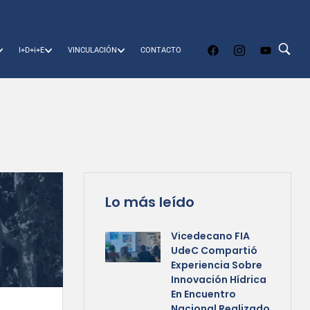
I+D+i+E
VINCULACIÓN
CONTACTO
Lo más leído
Vicedecano FIA
UdeC Compartió
Experiencia Sobre
Innovación Hídrica
En Encuentro
Nacional Realizado