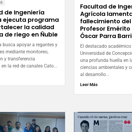
26
Facultad de Inge
d de Ingeniería
Agrícola lamenta
a ejecuta programa
fallecimiento del
rtalecer la calidad
Profesor Emérito 
a de riego en Ñuble
Óscar Parra Barr
va busca apoyar a regantes y
El destacado académico 
s mediante monitoreo,
Universidad de Concepci
n y transferencia
una profunda huella en l
 en la red de canales Cato...
ciencias ambientales y c
al desarrollo...
Leer Más