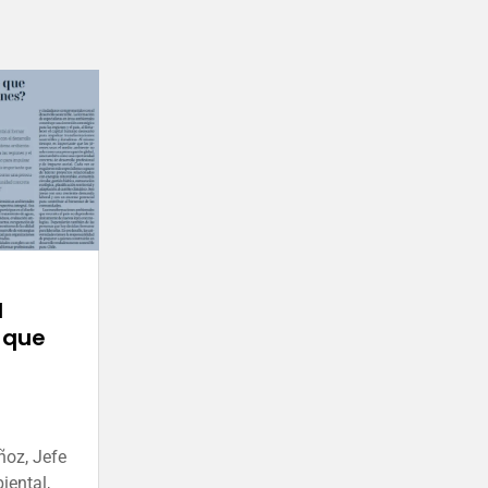
l
 que
oz, Jefe
iental,