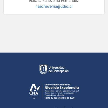
Natalia Echeverría Fernández
naecheverria@udec.cl