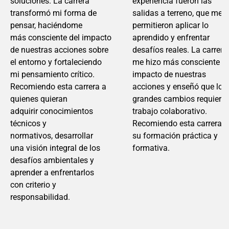
so
luciones. La carrera
experiencia fueron las
transformó
mi
forma de
salidas a terreno, que me
pensar, haciéndome
permitieron aplicar lo
más
consciente d
el impacto
aprendido y enfrentar
de nuestras acciones
sobr
e
desafíos reales. La carrera
el entorno y fortaleciendo
me hizo más consciente de
mi
pensamiento crític
o.
impacto de nuestras
Recomiendo esta
car
rera a
acciones y enseñó que los
quienes quieran
grandes cambios requiere
adquirir
conoc
imientos
trabajo colaborativo.
técnicos y
Recomiendo esta carrera p
normativos,
desarrollar
su formación práctica y
una
visión integral de los
formativa.
desafíos
ambientale
s y
aprender a enfrentarlos
con
criterio y
responsabilidad.