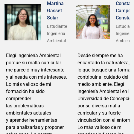
Martina
Constan
Gasset
Campos
Solar
Constan
Estudiante
Estudiant
Ingeniería
Ingeniería
Ambiental
Ambienta
Elegí Ingen
iería Ambiental
Desde siempre me ha
porque su malla
curricul
ar
encantado la naturaleza, p
me pareció muy interesante
lo que busqué una forma 
y
alineada co
n mis intereses.
contribuir al cuidado del
Lo más valioso
de mi
medio ambiente. Elegí
formación ha sido
Ingeniería Ambiental en la
comprender
Universidad de Concepció
la
s
probl
emáticas
por su diversa malla
ambientales actuales
curricular y su fuerte
y
aprender
herramientas
vinculación con el entorno.
para analizarlas y
proponer
Lo más valioso de mi