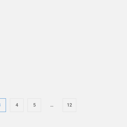
3
4
5
…
12