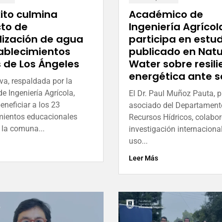
ito culmina
Académico de
to de
Ingeniería Agrícol
lización de agua
participa en estu
ablecimientos
publicado en Nat
s de Los Ángeles
Water sobre resili
energética ante 
iva, respaldada por la
e Ingeniería Agrícola,
El Dr. Paul Muñoz Pauta, p
eneficiar a los 23
asociado del Departament
mientos educacionales
Recursos Hídricos, colabo
 la comuna...
investigación internacional
uso...
Leer Más