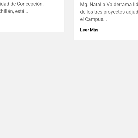
sidad de Concepción,
Mg. Natalia Valderrama li
llán, está...
de los tres proyectos adju
el Campus...
Leer Más