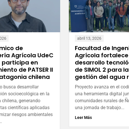
2026
abril 13, 2026
mico de
Facultad de Ingen
ería Agrícola UdeC
Agrícola fortalece
n participa en
desarrollo tecnol
iento de PATSER II
de SIMOL 2 para la
Patagonia chilena
gestión del agua r
to busca desarrollar
Proyecto avanza en el cod
ción socioecológica en la
una herramienta digital ju
 chilena, generando
comunidades rurales de Ñ
tas científicas aplicadas
una jornada de trabajo...
mizar riesgos ambientales
Leer Más
..