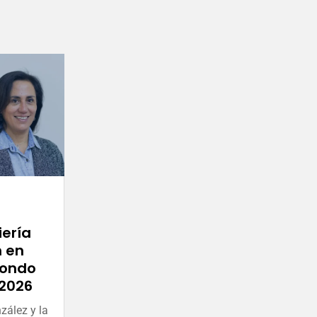
iería
n en
Fondo
2026
zález y la