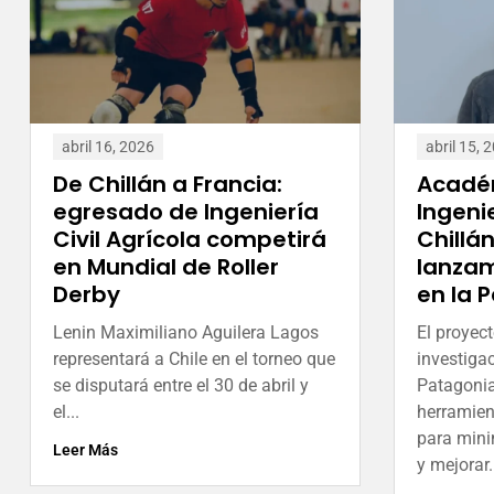
abril 16, 2026
abril 15, 
De Chillán a Francia:
Acadé
egresado de Ingeniería
Ingeni
Civil Agrícola competirá
Chillá
en Mundial de Roller
lanzam
Derby
en la 
Lenin Maximiliano Aguilera Lagos
El proyec
representará a Chile en el torneo que
investiga
se disputará entre el 30 de abril y
Patagonia
el...
herramien
para mini
Leer Más
y mejorar.