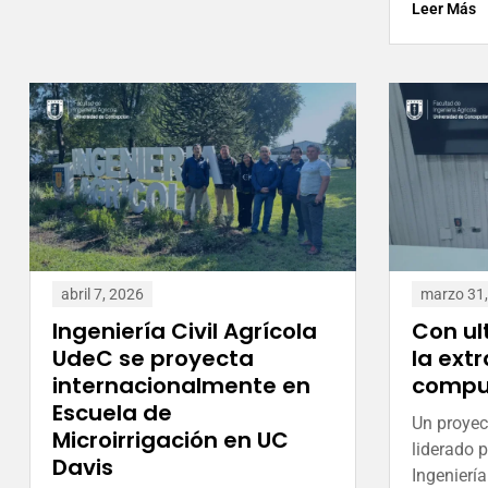
Leer Más
abril 7, 2026
marzo 31
Ingeniería Civil Agrícola
Con ul
UdeC se proyecta
la ext
internacionalmente en
compue
Escuela de
Un proyect
Microirrigación en UC
liderado 
Davis
Ingenierí