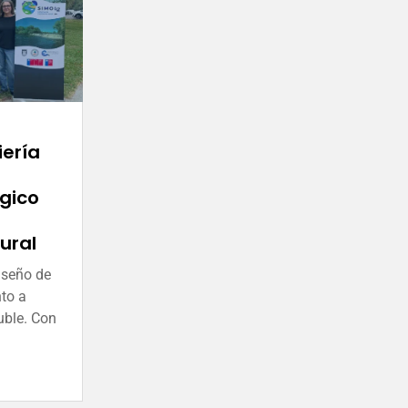
iería
ógico
ural
iseño de
nto a
uble. Con