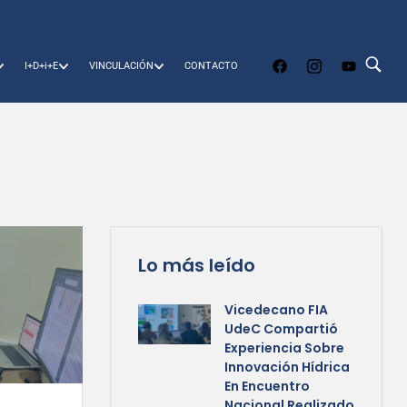
I+D+i+E
VINCULACIÓN
CONTACTO
Lo más leído
Vicedecano FIA
UdeC Compartió
Experiencia Sobre
Innovación Hídrica
En Encuentro
Nacional Realizado