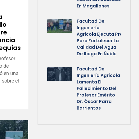
En Magallanes
a
Facultad De
dio
Ingeniería
ure
Agrícola Ejecuta Programa
encia
Para Fortalecer La
sequías
Calidad Del Agua
De Riego En Ñuble
rofesor
o de
Facultad De
ró en una
Ingeniería Agrícola
 sobre el
Lamenta El
Fallecimiento Del
Profesor Emérito
Dr. Óscar Parra
Barrientos