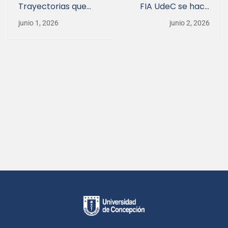
Trayectorias que
FIA UdeC se hace
dejan huella: UdeC
presente en
junio 1, 2026
junio 2, 2026
reconoce a seis
AgroFuturo Conecta
integrantes de la
Ñuble 2026
Facultad de
Ingeniería Agrícola