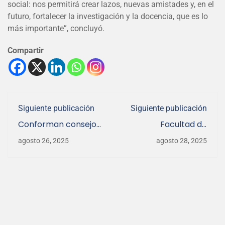
social: nos permitirá crear lazos, nuevas amistades y, en el
futuro, fortalecer la investigación y la docencia, que es lo
más importante”, concluyó.
Compartir
Siguiente publicación
Siguiente publicación
Conforman consejo
Facultad de
estratégico del Polo
Ingeniería Agrícola
agosto 26, 2025
agosto 28, 2025
de Innovación
avanza con ronda de
Agroecológico de
talleres de
Ñuble
capacitación en
potabilización y
gestión del agua
para escuelas
rurales de Los
Ángeles