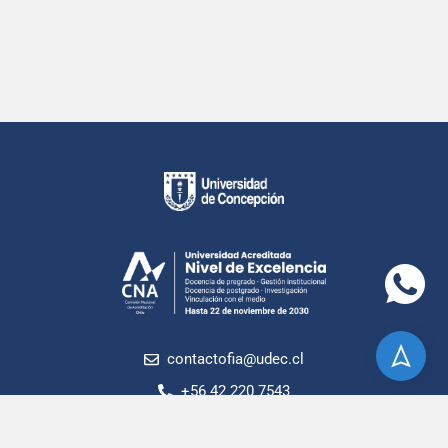
contactofia@udec.cl
+56 42 220 7543