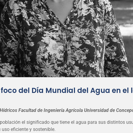
 foco del Día Mundial del Agua en el
Hídricos
Facultad de Ingeniería Agrícola
Universidad de Concep
oblación el significado que tiene el agua para sus distintos us
uso eficiente y sostenible.