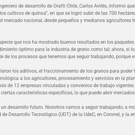
 ingeniero de desarrollo de Orafti Chile, Carlos Avilés, informó 
os cultivos de quínoa”, en que se logró subir de las 700 hectáre
 mercado nacional, desde pequeños y medianos agricultores hast
specie que nos ha mostrado buenos resultados en los paquetes te
imiento óptimo para la industria de grano como tal; ahora, si l
arte de los procesos que tenemos que seguir trabajando, porque es
laron los aditivos, el fraccionamiento de los granos para poder
ógica a los agricultores, procesamiento y servicios en la planta
 más de 12 empresas vinculadas y convenios de trabajo vigentes 
ertas características específicas, lo que puede abrir mercados 
 un desarrollo futuro. Nosotros vamos a seguir trabajando; a 
d de Desarrollo Tecnológico (UDT) de la UdeC, en Coronel, y la 