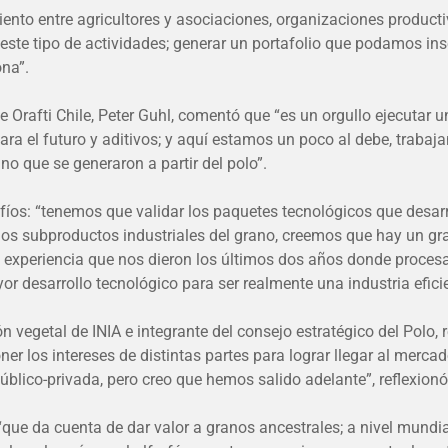
miento entre agricultores y asociaciones, organizaciones produc
te tipo de actividades; generar un portafolio que podamos insert
ona”.
de Orafti Chile, Peter Guhl, comentó que “es un orgullo ejecutar
ara el futuro y aditivos; y aquí estamos un poco al debe, trab
no que se generaron a partir del polo”.
safíos: “tenemos que validar los paquetes tecnológicos que des
 los subproductos industriales del grano, creemos que hay un gra
la experiencia que nos dieron los últimos dos años donde proce
r desarrollo tecnológico para ser realmente una industria eficie
 vegetal de INIA e integrante del consejo estratégico del Polo, r
er los intereses de distintas partes para lograr llegar al merca
úblico-privada, pero creo que hemos salido adelante”, reflexionó
a “que da cuenta de dar valor a granos ancestrales; a nivel mund