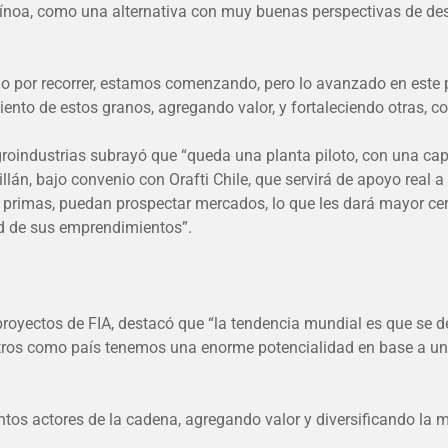
uínoa, como una alternativa con muy buenas perspectivas de desa
o por recorrer, estamos comenzando, pero lo avanzado en este 
ento de estos granos, agregando valor, y fortaleciendo otras, co
groindustrias subrayó que “queda una planta piloto, con una ca
illán, bajo convenio con Orafti Chile, que servirá de apoyo real
as primas, puedan prospectar mercados, lo que les dará mayor ce
ad de sus emprendimientos”.
y proyectos de FIA, destacó que “la tendencia mundial es que s
sotros como país tenemos una enorme potencialidad en base a un
intos actores de la cadena, agregando valor y diversificando la m