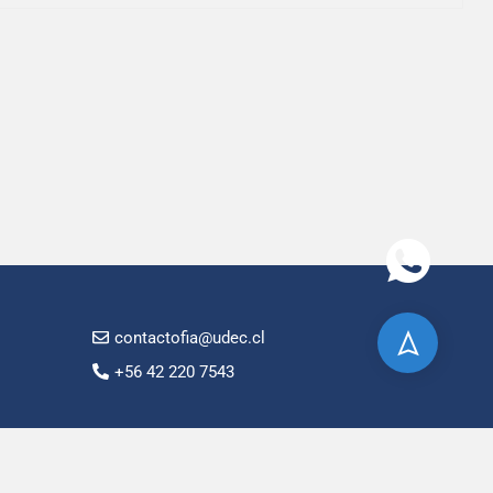
contactofia@udec.cl
+56 42 220 7543
pción.