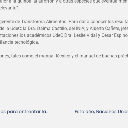
alor a la quínoa, al alforfón y a otras especies que eventualmen
elevante”.
a, gerente de Transforma Alimentos. Para dar a conocer los res
de la UdeC; la Dra. Dalma Castillo, del INIA; y Alberto Cañete, je
sentaciones los académicos UdeC Dra. Leslie Vidal y César Espino
ilancia tecnológica.
iones, tales como el manual técnico y el manual de buenas prácti
cos para enfrentar la
Este año, Naciones Unid