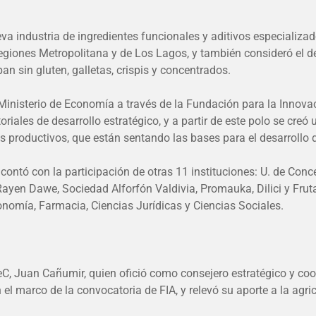
 industria de ingredientes funcionales y aditivos especializados 
 regiones Metropolitana y de Los Lagos, y también consideró el d
n sin gluten, galletas, crispis y concentrados.
 Ministerio de Economía a través de la Fundación para la Innovac
oriales de desarrollo estratégico, y a partir de este polo se cre
 productivos, que están sentando las bases para el desarrollo d
y contó con la participación de otras 11 instituciones: U. de Con
ayen Dawe, Sociedad Alforfón Valdivia, Promauka, Dilici y Fruta
ronomía, Farmacia, Ciencias Jurídicas y Ciencias Sociales.
C, Juan Cañumir, quien ofició como consejero estratégico y coord
n el marco de la convocatoria de FIA, y relevó su aporte a la agri