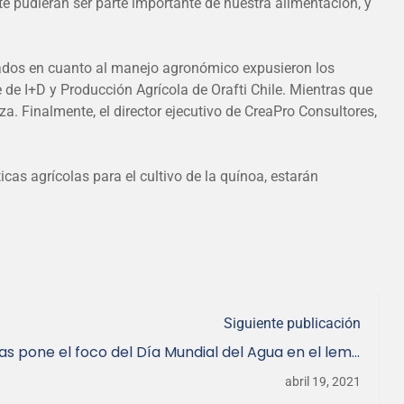
te pudieran ser parte importante de nuestra alimentación, y
ultados en cuanto al manejo agronómico expusieron los
fe de I+D y Producción Agrícola de Orafti Chile. Mientras que
za. Finalmente, el director ejecutivo de CreaPro Consultores,
cas agrícolas para el cultivo de la quínoa, estarán
Siguiente publicación
as pone el foco del Día Mundial del Agua en el lema
“Valoremos el agua”.
abril 19, 2021