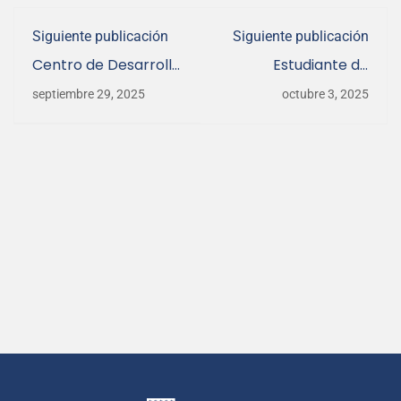
Siguiente publicación
Siguiente publicación
Centro de Desarrollo
Estudiante de
Tecnológico
Ingeniería Civil
septiembre 29, 2025
octubre 3, 2025
Agroindustrial festejó
Agrícola fue
su 14° aniversario
reconocido en
concurso de tesis de
Ciencia 2030 UdeC