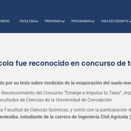
INICIO
FACULTAD
PREGRADO
PROGRAMAS
VIDA ESTUDIANTIL
ícola fue reconocido en concurso de 
do por su tesis sobre medición de la evaporación del suelo m
e Reconocimiento del Concurso “Emerge e Impulsa tu Tesis”, im
Facultades de Ciencias de la Universidad de Concepción.
e la Facultad de Ciencias Químicas, y contó con la participación
entealba
,
estudiante de la carrera de Ingeniería Civil Agrícola 