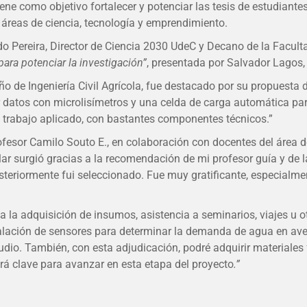
iene como objetivo fortalecer y potenciar las tesis de estudiant
 áreas de ciencia, tecnología y emprendimiento.
ardo Pereira, Director de Ciencia 2030 UdeC y Decano de la Facul
para potenciar la investigación”
, presentada por Salvador Lagos,
o de Ingeniería Civil Agrícola, fue destacado por su propuesta d
ar datos con microlisímetros y una celda de carga automática pa
trabajo aplicado, con bastantes componentes técnicos.”
rofesor Camilo Souto E., en colaboración con docentes del área d
ular surgió gracias a la recomendación de mi profesor guía y de 
teriormente fui seleccionado. Fue muy gratificante, especialmen
la adquisición de insumos, asistencia a seminarios, viajes u ot
lación de sensores para determinar la demanda de agua en avell
tudio. También, con esta adjudicación, podré adquirir materiales 
será clave para avanzar en esta etapa del proyecto
.”