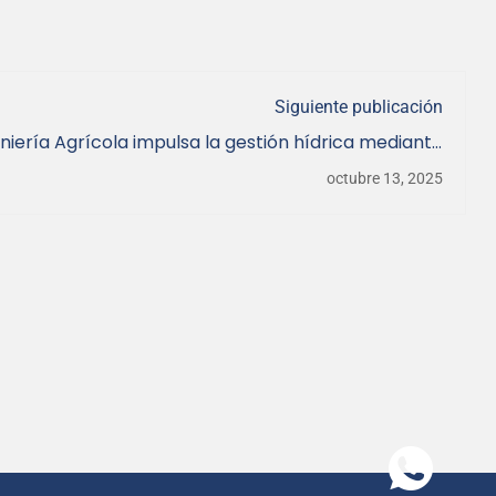
Siguiente publicación
niería Agrícola impulsa la gestión hídrica mediante
ma de capacitación en la zona centro sur del país
octubre 13, 2025